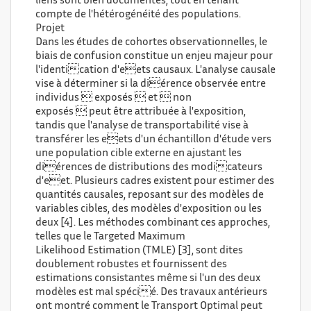
liens sont bien documentés, tout en tenant
compte de l'hétérogénéité des populations.
Projet
Dans les études de cohortes observationnelles, le
biais de confusion constitue un enjeu majeur pour
l'identication d'eets causaux. L'analyse causale
vise à déterminer si la diérence observée entre
individus  exposés  et  non
exposés  peut être attribuée à l'exposition,
tandis que l'analyse de transportabilité vise à
transférer les eets d'un échantillon d'étude vers
une population cible externe en ajustant les
diérences de distributions des modicateurs
d'eet. Plusieurs cadres existent pour estimer des
quantités causales, reposant sur des modèles de
variables cibles, des modèles d'exposition ou les
deux [4]. Les méthodes combinant ces approches,
telles que le Targeted Maximum
Likelihood Estimation (TMLE) [3], sont dites
doublement robustes et fournissent des
estimations consistantes même si l'un des deux
modèles est mal spécié. Des travaux antérieurs
ont montré comment le Transport Optimal peut