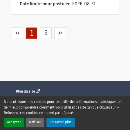
Date limite pour postuler
:
2026-08-31
«
1
2
»
Plan du site
Contact
Nous utilisons des cookies pour recueillir des informations statistiques afin
de mieux comprendre comment vous utilisez ce site. Si vous cliquez sur «
Mentions légales
Refuser», ces cookies ne seront pas déposés.
Accessibilité : totalement conforme
Accepter
Refuser
En savoir plus