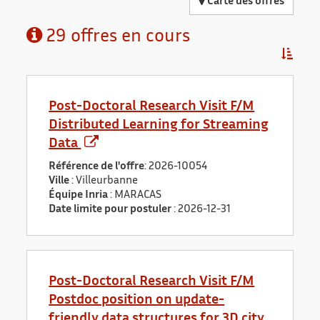
Carte des offres
29 offres en cours
Trier pa
Post-Doctoral Research Visit F/M
Distributed Learning for Streaming
Data
Référence de l'offre
: 2026-10054
Ville
: Villeurbanne
Équipe Inria
: MARACAS
Date limite pour postuler
:
2026-12-31
Post-Doctoral Research Visit F/M
Postdoc position on update-
friendly data structures for 3D city